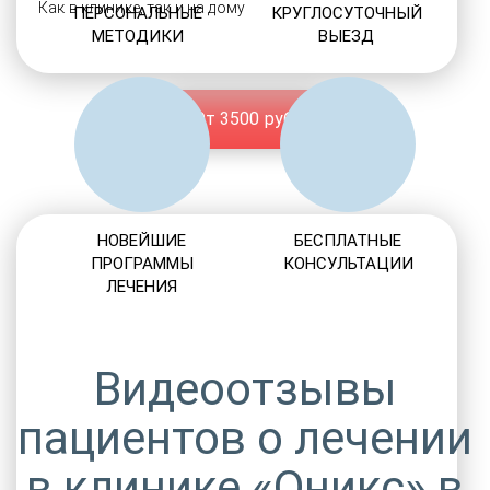
Как в клинике, так и на дому
ПЕРСОНАЛЬНЫЕ
КРУГЛОСУТОЧНЫЙ
МЕТОДИКИ
ВЫЕЗД
От 3500 руб.
НОВЕЙШИЕ
БЕСПЛАТНЫЕ
ПРОГРАММЫ
КОНСУЛЬТАЦИИ
ЛЕЧЕНИЯ
Видеоотзывы
пациентов о лечении
в клинике «Оникс» в