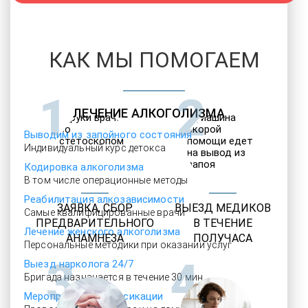
КАК МЫ ПОМОГАЕМ
1
2
ЛЕЧЕНИЕ АЛКОГОЛИЗМА
Выводим из запойного состояния
Индивидуальный курс детокса
Кодировка алкоголизма
В том числе операционные методы
Реабилитация алкозависимости
ЗАЯВКА, СБОР
ВЫЕЗД МЕДИКОВ
Самые квалифицированные врачи
ПРЕДВАРИТЕЛЬНОГО
В ТЕЧЕНИЕ
Лечение женского алкоголизма
АНАМНЕЗА
ПОЛУЧАСА
Персональные методики при оказании услуг
3
4
Выезд нарколога 24/7
Бригада назначается в течение 30 мин
Мероприятия детоксикации