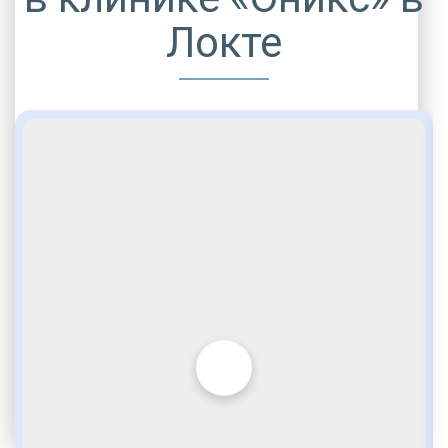
Локте
ДРУГИЕ УСЛУГИ ДЛЯ ЗАВИСИМЫХ
Комфортабельные палаты
Лудомания
По статье 228
VIP программы помощи
Социальные программы
Полноценный возврат в социум
Услуги адвоката
Опытные медики
Внимательное отношение
Стационарная помощь
Современное оборудование
Игромания