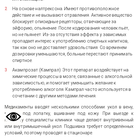
На основе налтрексона. Имеют противоположное
действие и не вызывают отравления. Активное вещество
блокирует опиоидные рецепторы, отвечающие за
эйфорию, опьянение. После кодирования человек пьёт,
но не пьянеет. Из-за отсутствия эффекта у зависимых
пропадает интерес к употреблению спиртных напитков,
так как оно не доставляет удовольствия. Со временем
дозировки уменьшаются, больные перестают принимать
спиртное.
Акампрозат (Кампрал): Этот препарат воздействует на
химические процессы в мозге, связанные с алкогольной
зависимостью, и помогает уменьшить желание к
употреблению алкоголя. Кампрал часто используется в
сочетании с другими методами лечения.
Медикаменты вводят несколькими способами: укол в вену,
мышцу, под лопатку, вшивание под кожу. При выезде к
пациенту специалисты клиники чаще делают внутривенный
или внутримышечный укол. Подшивка требует определённых
условий, поэтому проводят в стационаре.