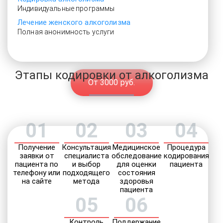
Индивидуальные программы
Лечение женского алкоголизма
Полная анонимность услуги
Этапы кодировки от алкоголизма
От 3000 руб.
01
02
03
04
Получение
Консультация
Медицинское
Процедура
заявки от
специалиста
обследование
кодирования
пациента по
и выбор
для оценки
пациента
телефону или
подходящего
состояния
на сайте
метода
здоровья
пациента
05
06
Контроль
Поддержание