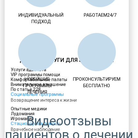
ИНДИВИДУАЛЬНЫЙ
РАБОТАЕМ24/7
ПОДХОД
ДРУГИЕ УСЛУГИ ДЛЯ ЗАВИСИМЫХ
Услуги адвоката
VIP программы помощи
НОВЕЙШИЕ
ПРОКОНСУЛЬТИРУЕМ
Комфортабельные палаты
Внимательное отношение
ПРОГРАММЫ
БЕСПЛАТНО
По статье 228
ЛЕЧЕНИЯ
Социальные программы
Возвращение интереса к жизни
Опытные медики
Лудомания
Видеоотзывы
Игромания
Стационарная помощь
Врачебное наблюдение
пациентов о лечении