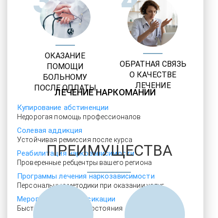
3
4
ОКАЗАНИЕ
ОБРАТНАЯ СВЯЗЬ
ПОМОЩИ
О КАЧЕСТВЕ
БОЛЬНОМУ
ЛЕЧЕНИЕ
ПОСЛЕ ОПЛАТЫ
ЛЕЧЕНИЕ НАРКОМАНИИ
Купирование абстиненции
Недорогая помощь профессионалов
Солевая аддикция
Устойчивая ремиссия после курса
ПРЕИМУЩЕСТВА
Реабилитация наркозависимости
Проверенные ребцентры вашего региона
Программы лечения наркозависимости
Персональные методики при оказании услуг
Мероприятия детоксикации
Быстрое облегчение состояния