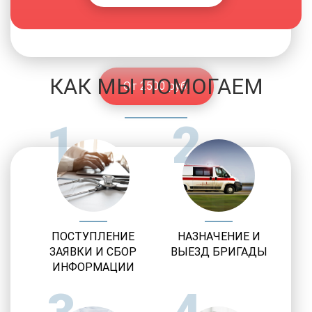
Вытрезвитель
Поможем с тяжелыми случаями
КАК МЫ ПОМОГАЕМ
От 2500 руб.
1
2
ПОСТУПЛЕНИЕ
НАЗНАЧЕНИЕ И
ЗАЯВКИ И СБОР
ВЫЕЗД БРИГАДЫ
ИНФОРМАЦИИ