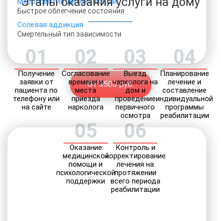
Этапы оказания услуги на дому
Мероприятия детоксикации
Быстрое облегчение состояния
Солевая аддикция
Смертельный тип зависимости
01
02
03
04
Получение
Согласование
Выезд
Планирование
заявки от
времени и
нарколога на
лечение и
От 3500 руб.
пациента по
места
дом и
составление
телефону или
приезда
проведение
индивидуальной
на сайте
нарколога
первичного
программы
осмотра
реабилитации
05
06
Оказание
Контроль и
медицинской
корректирование
помощи и
лечения на
психологической
протяжении
поддержки
всего периода
реабилитации