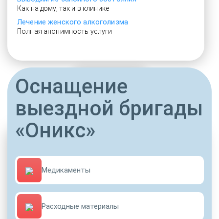
Как на дому, так и в клинике
Лечение женского алкоголизма
Полная анонимность услуги
Оснащение
От 3000 руб.
выездной бригады
«Оникс»
Медикаменты
Расходные материалы