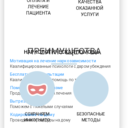
ОПЛАТА И
КАЧЕСТВА
ЛЕЧЕНИЕ
ОКАЗАННОЙ
ПАЦИЕНТА
УСЛУГИ
ПРЕИМУЩЕСТВА
НАРКОЛОГИЧЕСКАЯ ПОМОЩЬ
Мотивация на лечение наркозависимости
Квалифицированные психологи с даром убеждения
Бесплатные консультации
Квалифицированная помощь по телефону
Помощь при алкоголизме
Продвинутые методики лечения
Вытрезвитель
Поможем с тяжелыми случаями
СОХРАНЯЕМ
БЕЗОПАСНЫЕ
Кодирование на дому
ИНКОГНИТО
МЕТОДЫ
Проведение процедуры на дому