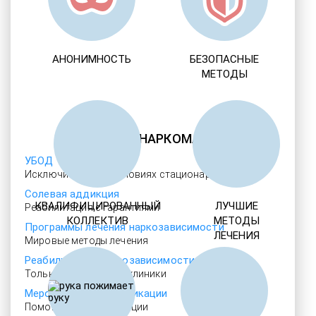
АНОНИМНОСТЬ
БЕЗОПАСНЫЕ
МЕТОДЫ
ЛЕЧЕНИЕ НАРКОМАНИИ
УБОД
Исключительно в условиях стационара
Солевая аддикция
КВАЛИФИЦИРОВАННЫЙ
ЛУЧШИЕ
Реабилитация с гарантиями
КОЛЛЕКТИВ
МЕТОДЫ
Программы лечения наркозависимости
ЛЕЧЕНИЯ
Мировые методы лечения
Реабилитация наркозависимости
Только проверенные клиники
Мероприятия детоксикации
Помощь при абстиненции