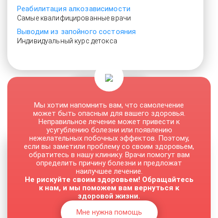
Реабилитация алкозависимости
Самые квалифицированные врачи
Выводим из запойного состояния
Индивидуальный курс детокса
От 3000 руб.
Мы хотим напомнить вам, что самолечение
может быть опасным для вашего здоровья.
Неправильное лечение может привести к
усугублению болезни или появлению
нежелательных побочных эффектов. Поэтому,
если вы заметили проблему со своим здоровьем,
обратитесь в нашу клинику. Врачи помогут вам
определить причину болезни и предложат
наилучшее лечение.
Не рискуйте своим здоровьем! Обращайтесь
к нам, и мы поможем вам вернуться к
здоровой жизни.
Мне нужна помощь