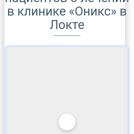
в клинике «Оникс» в
Локте
НАРКОЛОГИЧЕСКАЯ ПОМОЩЬ
Бесплатные консультации
Лечение Вашего случая
Мотивация на лечение наркозависимости
Квалифицированные психологи с даром убеждения
Помощь при алкоголизме
Полный отказ от алкоголя
Вытрезвитель
Поможем с тяжелыми случаями
Кодирование на дому
Анонимный выезд специалиста